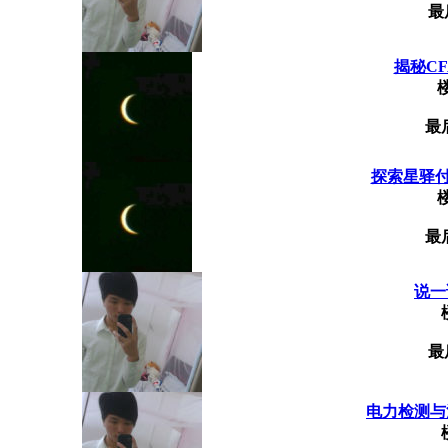
最
揭秘CF
最
探索星驿付微
最
说一
最
电力检测与