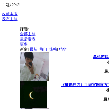
主题
12948
收藏本版
发布主题
筛选:
全部主题
最后发表
更多
新窗
|
最新
|
热门
|
热帖
|
精华
单机游戏
最
《魔影狂刀》手游官网官方下载
最