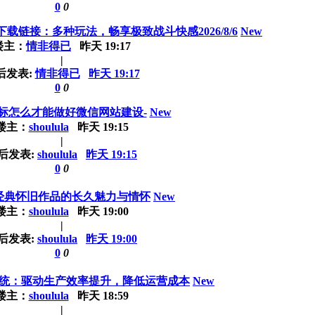
0
0
链接：多种玩法，畅享极致战斗快感2026/8/6
New
楼主：
情非得已
昨天 19:17
|
后发表:
情非得已
昨天 19:17
0
0
标怎么才能做好微信网站建设-
New
楼主：
shoulula
昨天 19:15
|
后发表:
shoulula
昨天 19:15
0
0
经典怀旧作品的长久魅力与情怀
New
楼主：
shoulula
昨天 19:00
|
后发表:
shoulula
昨天 19:00
0
0
统：驱动生产效率提升，降低运营成本
New
楼主：
shoulula
昨天 18:59
|