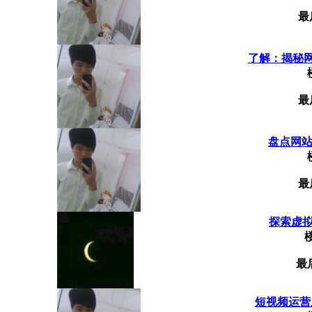
最
了解：揭秘网
最
盘点网站
最
探索虚拟
最
短视频运营