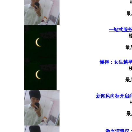
最
一站式服务，
最
懂得：女生越早知
最
新闻风向标开启
最
激光清障仪