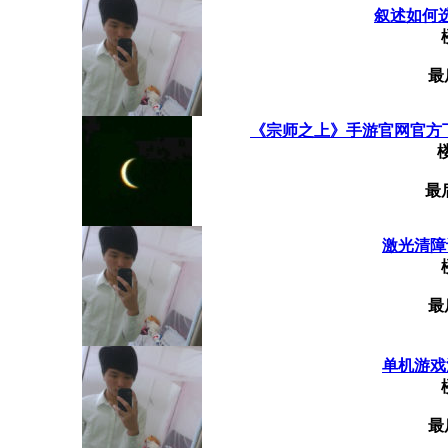
叙述如何
最
《宗师之上》手游官网官方下载
最
激光清障
最
单机游戏
最