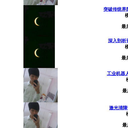
突破传统界限
最
深入剖析香
最
工业机器
最
激光清障
最